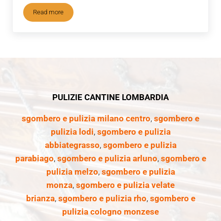
Read more
Sgombero case Vigonzino
PULIZIE CANTINE LOMBARDIA
sgombero e pulizia milano centro
,
sgombero e
pulizia lodi
,
sgombero e pulizia
abbiategrasso
,
sgombero e pulizia
parabiago
,
sgombero e pulizia arluno
,
sgombero e
pulizia melzo
,
sgombero e pulizia
monza
,
sgombero e pulizia velate
brianza
,
sgombero e pulizia rho
,
sgombero e
pulizia cologno monzese