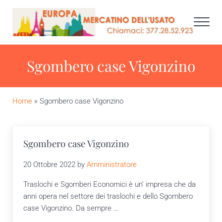
Skip to main content
Skip to after header navigation
Skip to site footer
Men
EUROPA MERCATINO DELL' USATO +39.377.28
Sgombero case Vigonzino
Home
»
Sgombero case Vigonzino
Sgombero case Vigonzino
20 Ottobre 2022
by
Amministratore
Traslochi e Sgomberi Economici è un’ impresa che da
anni opera nel settore dei traslochi e dello Sgombero
case Vigonzino. Da sempre …