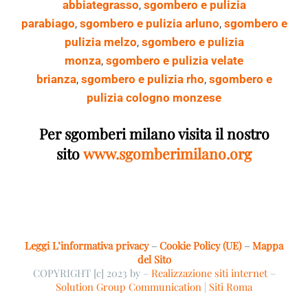
abbiategrasso
,
sgombero e pulizia
a
parabiago
,
sgombero e pulizia arluno
,
sgombero e
t
o
pulizia melzo
,
sgombero e pulizia
r
monza
,
sgombero e pulizia velate
i
o
brianza
,
sgombero e pulizia rho
,
sgombero e
)
pulizia cologno monzese
Per sgomberi milano visita il nostro
sito
www.sgomberimilano.org
Leggi L’informativa privacy
–
Cookie Policy (UE)
–
Mappa
del Sito
COPYRIGHT [c] 2023 by –
Realizzazione siti internet
–
Solution Group Communication
|
Siti Roma