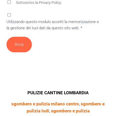
Sottoscrivo la Privacy Policy.
P
r
Utilizzando questo modulo accetti la memorizzazione e
i
la gestione dei tuoi dati da questo sito web.
*
v
a
c
y
P
o
l
i
c
y
(
O
PULIZIE CANTINE LOMBARDIA
b
b
sgombero e pulizia milano centro
,
sgombero e
l
pulizia lodi
,
sgombero e pulizia
i
g