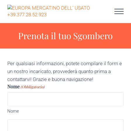
Skip to main content
Skip to after header navigation
Skip to site footer
Men
EUROPA MERCATINO DELL' USATO +39.377.28
Prenota il tuo Sgombero
Per qualsiasi informazioni, potete compilare il form e
un nostro incaricato, provvederà quanto prima a
contattarvi! Grazie e buona navigazione!
Nome
(Obbligatorio)
Nome