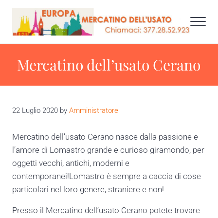
Skip to main content
Skip to after header navigation
Skip to site footer
Men
EUROPA MERCATINO DELL' USATO +39.377.28
Mercatino dell’usato Cerano
22 Luglio 2020
by
Amministratore
Mercatino dell’usato Cerano nasce dalla passione e
l’amore di Lomastro grande e curioso giramondo, per
oggetti vecchi, antichi, moderni e
contemporanei!Lomastro è sempre a caccia di cose
particolari nel loro genere, straniere e non!
Presso il Mercatino dell’usato Cerano potete trovare