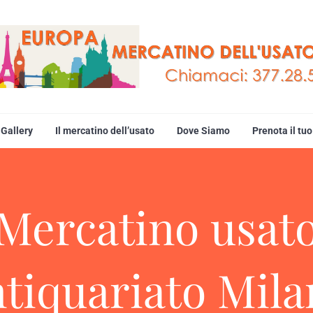
PA MERCATINO DELL' USATO +39.
Gallery
Il mercatino dell’usato
Dove Siamo
Prenota il t
Mercatino usat
tiquariato Mil