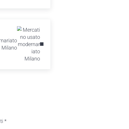
nariato
Milano
ti
*