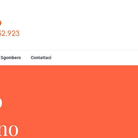
377.28.52.923
uo Sgombero
Contattaci
o
ano