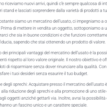
no riceviamo nuovi arrivi, quindi c’è sempre qualcosa di in
ri stand e lasciati sorprendere dalla varietà di prodotti a t
ostante siamo un mercatino dell’usato, ci impegniamo a off
ti. Prima di mettere in vendita un oggetto, sottoponiamo a 
rarci che sia in buone condizioni e che funzioni correttam
fiducia, sapendo che stai ottenendo un prodotto di valore.
 dei principali vantaggi del mercatino dell’usato è la possib
ti rispetto al loro valore originale. Il nostro obiettivo è of
oti di risparmiare senza dover rinunciare alla qualità. Con 
sfare i tuoi desideri senza esaurire il tuo budget.
ne degli sprechi: Acquistare presso il mercatino dell’usato
alla riduzione degli sprechi e alla promozione di uno stile d
i oggetti anziché gettarli via. Inoltre, avrai la possibilità
 hanno un fascino unico e un carattere speciale.