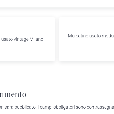
Next Post:
Mercatino usato moder
 usato vintage Milano
teractions
ommento
non sarà pubblicato.
I campi obbligatori sono contrassegna