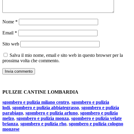
Nome
*
Email
*
Sito web
Salva il mio nome, email e sito web in questo browser per la
prossima volta che commento.
PULIZIE CANTINE LOMBARDIA
sgombero e pulizia milano centro
,
sgombero e pulizia
lodi
,
sgombero e pulizia abbiategrasso
,
sgombero e pulizia
parabiago
,
sgombero e pulizia arluno
,
sgombero e pulizia
melzo
,
sgombero e pulizia monza
,
sgombero e pulizia velate
brianza
,
sgombero e pulizia rho
,
sgombero e pulizia cologno
monzese