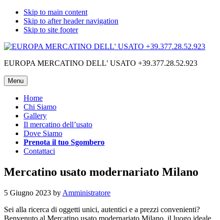
Skip to main content
Skip to after header navigation
Skip to site footer
EUROPA MERCATINO DELL' USATO +39.377.28.52.923
Menu
Home
Chi Siamo
Gallery
Il mercatino dell’usato
Dove Siamo
Prenota il tuo Sgombero
Contattaci
Mercatino usato modernariato Milano
5 Giugno 2023
by
Amministratore
Sei alla ricerca di oggetti unici, autentici e a prezzi convenienti?
Benvenuto al Mercatino usato modernariato Milano, il luogo ideale