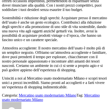
offrirti occasioni imperdibili, permettendoti di risparmiare senza
dover rinunciare alla qualità. Con i nostri prezzi competitivi, puoi
soddisfare i tuoi desideri senza esaurire il tuo budget.
Sostenibilità e riduzione degli sprechi: Acquistare presso il mercatino
dell’usato è anche un gesto ecologico. Contribuisci alla riduzione
degli sprechi e alla promozione di uno stile di vita sostenibile, dando
una nuova vita agli oggetti anziché gettarli via. Inoltre, avrai la
possibilità di acquistare prodotti vintage o d’epoca, che hanno un
fascino unico e un carattere speciale.
Atmosfera accogliente: Il nostro mercatino dell’usato è molto più di
un semplice negozio. Offriamo un’atmosfera accogliente e familiare,
dove puoi prenderti il tempo per esplorare, chiacchierare con il
nostro personale appassionato e incontrare altri amanti dei tesori
nascosti. Creiamo un ambiente in cui ci si sente a proprio agio e si
può godere appieno dell’esperienza di shopping.
Unisciti a noi al Mercatino usato modernariato Milano e scopri tesori
unici a prezzi incredibili. Siamo pronti ad accoglierti e a farti vivere
un’esperienza di shopping indimenticabile.
Categoria:
Mercatino usato modernariato Milano
Tag:
Mercatino
usato modernariato Milano